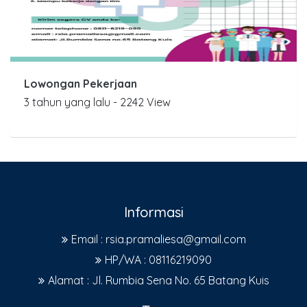
Lowongan Pekerjaan
3 tahun yang lalu - 2242 View
Informasi
Email : rsia.pramaliesa@gmail.com
HP/WA : 08116219090
Alamat : Jl. Rumbia Sena No. 65 Batang Kuis